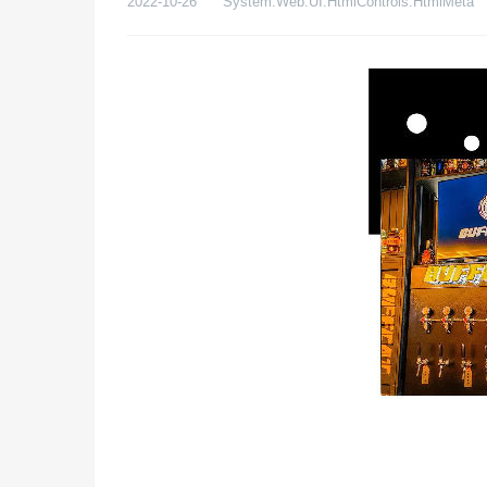
2022-10-26
System.Web.UI.HtmlControls.HtmlMeta