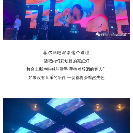
菲尔酒吧深谙这个道理
酒吧内幻彩炫目的霓虹灯
舞台上撕声呐喊的歌手 手捧着醇酒的客人们
如果没有音乐的陪伴 一切都将会黯然失色