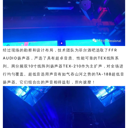
经过现场的勘察和设计布局，技术团队为菲尔酒吧选取了
FFR
AUDIO
扬声器，严选了具有超卓音质、性能可靠的
TEX
线阵系
列。两分频双
10
寸线阵列扬声器
TEX-210
作为主扩声，对全场进
行均匀覆盖。超低音选用声音有如气吞山河之势的
TA-18B
超低音
扬声器。它们组合出的声音相得益彰，所向披靡！