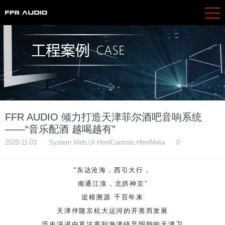
FFR AUDIO 倾力打造天津菲尔酒吧音响系统
——“音乐配酒 越喝越有”
2020-11-03
System.Web.UI.HtmlControls.HtmlMeta
0
“东达沧海，西引大行，
南通江淮，北拱神京”
追根溯源 千百年来
天津伴随京杭大运河的开凿而发展
历史演进由直沽寨到海津镇至明朝的天津卫